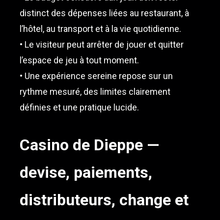
distinct des dépenses liées au restaurant, à
l’hôtel, au transport et à la vie quotidienne.
• Le visiteur peut arrêter de jouer et quitter
l’espace de jeu à tout moment.
• Une expérience sereine repose sur un
rythme mesuré, des limites clairement
définies et une pratique lucide.
Casino de Dieppe —
devise, paiements,
distributeurs, change et