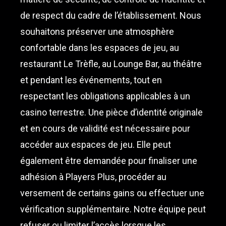
de respect du cadre de l’établissement. Nous
souhaitons préserver une atmosphère
confortable dans les espaces de jeu, au
restaurant Le Trèfle, au Lounge Bar, au théâtre
et pendant les événements, tout en
respectant les obligations applicables à un
casino terrestre. Une pièce d’identité originale
et en cours de validité est nécessaire pour
accéder aux espaces de jeu. Elle peut
également être demandée pour finaliser une
adhésion à Players Plus, procéder au
versement de certains gains ou effectuer une
vérification supplémentaire. Notre équipe peut
refuser ou limiter l’accès lorsque les