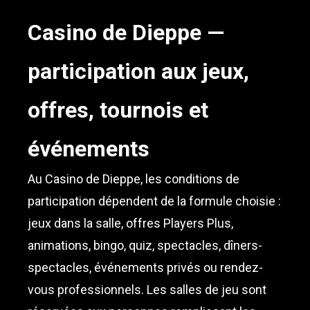
Casino de Dieppe —
participation aux jeux,
offres, tournois et
événements
Au Casino de Dieppe, les conditions de
participation dépendent de la formule choisie :
jeux dans la salle, offres Players Plus,
animations, bingo, quiz, spectacles, dîners-
spectacles, événements privés ou rendez-
vous professionnels. Les salles de jeu sont