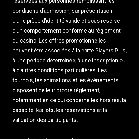
réservées aux personnes remplissant les
conditions d’admission, sur présentation
d’une pièce d’identité valide et sous réserve
d’un comportement conforme au règlement
du casino. Les offres promotionnelles
peuvent être associées à la carte Players Plus,
à une période déterminée, à une inscription ou
à d’autres conditions particulières. Les
tournois, les animations et les événements
disposent de leur propre règlement,
notamment en ce qui concerne les horaires, la
capacité, les lots, les réservations et la
validation des participants.