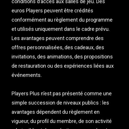
conditions d’accès aux salles de jeu. Des
euros Players peuvent être crédités
conformément au règlement du programme
et utilisés uniquement dans le cadre prévu.
Les avantages peuvent comprendre des
offres personnalisées, des cadeaux, des
invitations, des animations, des propositions
de restauration ou des expériences liées aux
événements.
Players Plus n’est pas présenté comme une
simple succession de niveaux publics : les
avantages dépendent du règlement en
vigueur, du profil du membre, de son activité