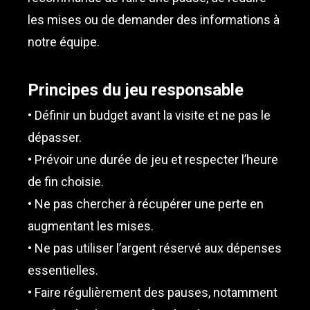
les mises ou de demander des informations à
notre équipe.
Principes du jeu responsable
• Définir un budget avant la visite et ne pas le
dépasser.
• Prévoir une durée de jeu et respecter l’heure
de fin choisie.
• Ne pas chercher à récupérer une perte en
augmentant les mises.
• Ne pas utiliser l’argent réservé aux dépenses
essentielles.
• Faire régulièrement des pauses, notamment