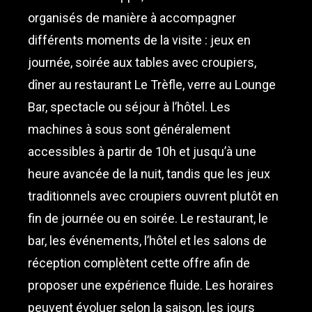
organisés de manière à accompagner
différents moments de la visite : jeux en
journée, soirée aux tables avec croupiers,
dîner au restaurant Le Trèfle, verre au Lounge
Bar, spectacle ou séjour à l’hôtel. Les
machines à sous sont généralement
accessibles à partir de 10h et jusqu’à une
heure avancée de la nuit, tandis que les jeux
traditionnels avec croupiers ouvrent plutôt en
fin de journée ou en soirée. Le restaurant, le
bar, les événements, l’hôtel et les salons de
réception complètent cette offre afin de
proposer une expérience fluide. Les horaires
peuvent évoluer selon la saison, les jours