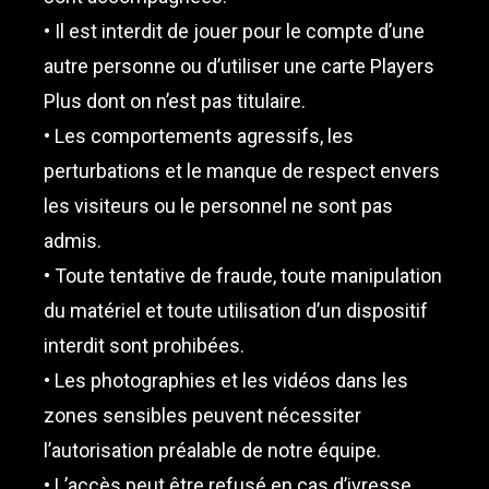
• Il est interdit de jouer pour le compte d’une
autre personne ou d’utiliser une carte Players
Plus dont on n’est pas titulaire.
• Les comportements agressifs, les
perturbations et le manque de respect envers
les visiteurs ou le personnel ne sont pas
admis.
• Toute tentative de fraude, toute manipulation
du matériel et toute utilisation d’un dispositif
interdit sont prohibées.
• Les photographies et les vidéos dans les
zones sensibles peuvent nécessiter
l’autorisation préalable de notre équipe.
• L’accès peut être refusé en cas d’ivresse